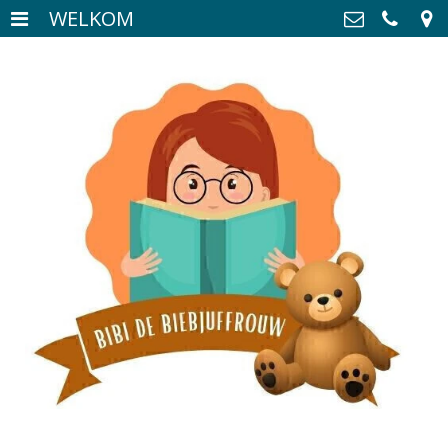
WELKOM
WELKOM
>
Kootje Spek
Broekstraat 18, 6133 BN
WEBSHOP
>
Sittard
CONTACT
>
046 8883250
06 31025050
kootjespek@studiosay.nl
Kvk: studioSAY - 62547623
BTWnr: NL854861531B01