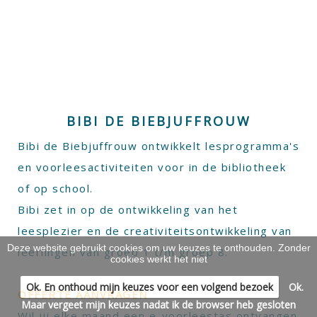
BIBI DE BIEBJUFFROUW
Bibi de Biebjuffrouw ontwikkelt lesprogramma's
en voorleesactiviteiten voor in de bibliotheek
of op school.
Bibi zet in op de ontwikkeling van het
leesplezier en de creativiteitsontwikkeling van
Deze website gebruikt cookies om uw keuzes te onthouden. Zonder
leerlingen van groep 1 t/m groep 8.
cookies werkt het niet
Ok. En onthoud mijn keuzes voor een volgend bezoek
Ok.
OFFERTE AANVRAGEN
Maar vergeet mijn keuzes nadat ik de browser heb gesloten
Wil jij elke maand een e-voorleestas ontvangen