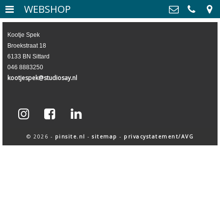
WEBSHOP
WELKOM
>
Kootje Spek
Kootje Spek
Broekstraat 18
Broekstraat 18, 6133 BN
WEBSHOP
>
6133 BN Sittard
Sittard
046 8883250
CONTACT
>
046 8883250
kootjespek@studiosay.nl
06 31025050
kootjespek@studiosay.nl
Kvk: studioSAY - 62547623
BTWnr: NL854861531B01
© 2026 -
pinsite.nl
-
sitemap
-
privacystatement/AVG